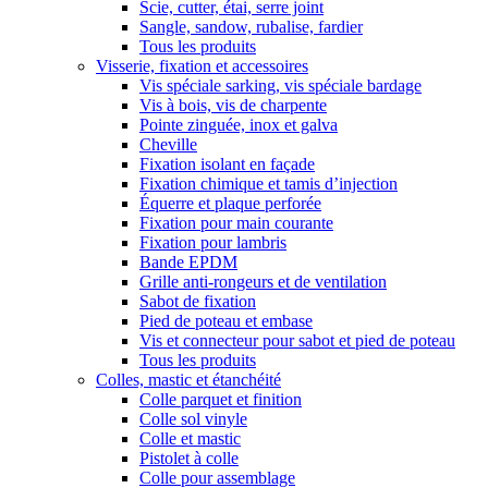
Scie, cutter, étai, serre joint
Sangle, sandow, rubalise, fardier
Tous les produits
Visserie, fixation et accessoires
Vis spéciale sarking, vis spéciale bardage
Vis à bois, vis de charpente
Pointe zinguée, inox et galva
Cheville
Fixation isolant en façade
Fixation chimique et tamis d’injection
Équerre et plaque perforée
Fixation pour main courante
Fixation pour lambris
Bande EPDM
Grille anti-rongeurs et de ventilation
Sabot de fixation
Pied de poteau et embase
Vis et connecteur pour sabot et pied de poteau
Tous les produits
Colles, mastic et étanchéité
Colle parquet et finition
Colle sol vinyle
Colle et mastic
Pistolet à colle
Colle pour assemblage