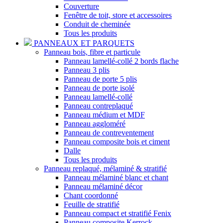
Couverture
Fenêtre de toit, store et accessoires
Conduit de cheminée
Tous les produits
PANNEAUX ET PARQUETS
Panneau bois, fibre et particule
Panneau lamellé-collé 2 bords flache
Panneau 3 plis
Panneau de porte 5 plis
Panneau de porte isolé
Panneau lamellé-collé
Panneau contreplaqué
Panneau médium et MDF
Panneau aggloméré
Panneau de contreventement
Panneau composite bois et ciment
Dalle
Tous les produits
Panneau replaqué, mélaminé & stratifié
Panneau mélaminé blanc et chant
Panneau mélaminé décor
Chant coordonné
Feuille de stratifié
Panneau compact et stratifié Fenix
Panneau composite Kerrock