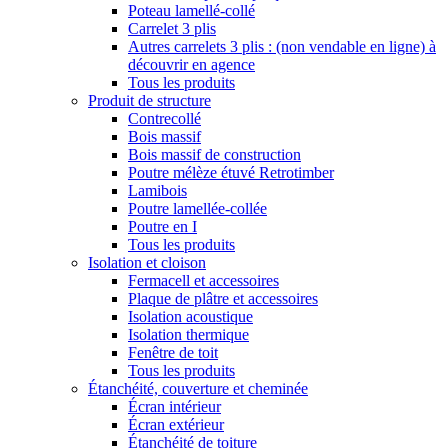
Poteau lamellé-collé
Carrelet 3 plis
Autres carrelets 3 plis : (non vendable en ligne) à
découvrir en agence
Tous les produits
Produit de structure
Contrecollé
Bois massif
Bois massif de construction
Poutre mélèze étuvé Retrotimber
Lamibois
Poutre lamellée-collée
Poutre en I
Tous les produits
Isolation et cloison
Fermacell et accessoires
Plaque de plâtre et accessoires
Isolation acoustique
Isolation thermique
Fenêtre de toit
Tous les produits
Étanchéité, couverture et cheminée
Écran intérieur
Écran extérieur
Étanchéité de toiture