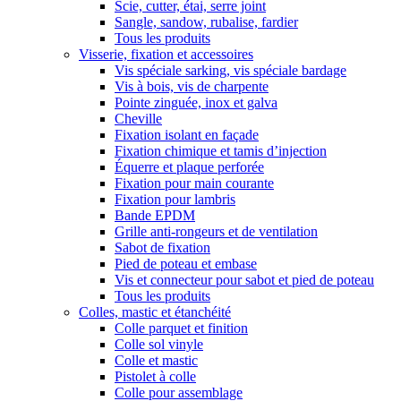
Scie, cutter, étai, serre joint
Sangle, sandow, rubalise, fardier
Tous les produits
Visserie, fixation et accessoires
Vis spéciale sarking, vis spéciale bardage
Vis à bois, vis de charpente
Pointe zinguée, inox et galva
Cheville
Fixation isolant en façade
Fixation chimique et tamis d’injection
Équerre et plaque perforée
Fixation pour main courante
Fixation pour lambris
Bande EPDM
Grille anti-rongeurs et de ventilation
Sabot de fixation
Pied de poteau et embase
Vis et connecteur pour sabot et pied de poteau
Tous les produits
Colles, mastic et étanchéité
Colle parquet et finition
Colle sol vinyle
Colle et mastic
Pistolet à colle
Colle pour assemblage