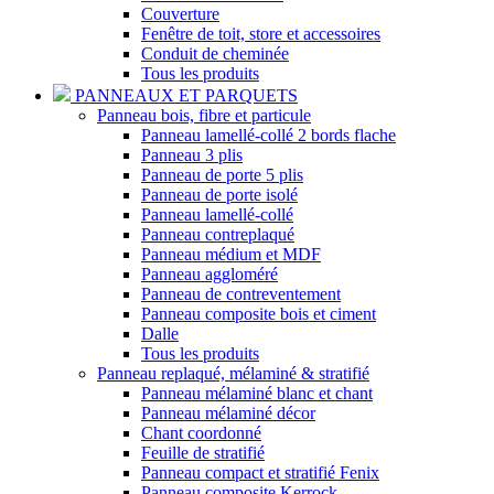
Couverture
Fenêtre de toit, store et accessoires
Conduit de cheminée
Tous les produits
PANNEAUX ET PARQUETS
Panneau bois, fibre et particule
Panneau lamellé-collé 2 bords flache
Panneau 3 plis
Panneau de porte 5 plis
Panneau de porte isolé
Panneau lamellé-collé
Panneau contreplaqué
Panneau médium et MDF
Panneau aggloméré
Panneau de contreventement
Panneau composite bois et ciment
Dalle
Tous les produits
Panneau replaqué, mélaminé & stratifié
Panneau mélaminé blanc et chant
Panneau mélaminé décor
Chant coordonné
Feuille de stratifié
Panneau compact et stratifié Fenix
Panneau composite Kerrock