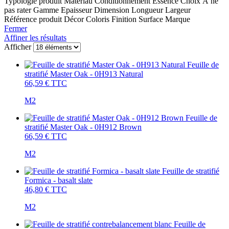
Typologie produit
Matériau
Conditionnement
Essence
Choix
À ne
pas rater
Gamme
Epaisseur
Dimension
Longueur
Largeur
Référence produit
Décor
Coloris
Finition
Surface
Marque
Fermer
Affiner les résultats
Afficher
Feuille de
stratifié Master Oak - 0H913 Natural
66,59 €
TTC
M2
Feuille de
stratifié Master Oak - 0H912 Brown
66,59 €
TTC
M2
Feuille de stratifié
Formica - basalt slate
46,80 €
TTC
M2
Feuille de