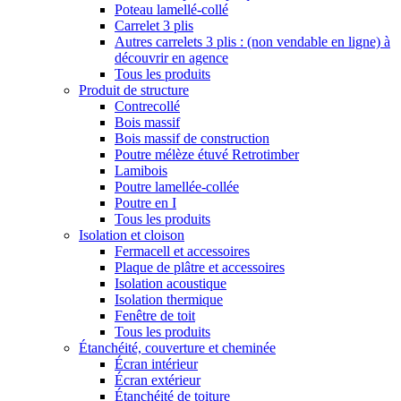
Poteau lamellé-collé
Carrelet 3 plis
Autres carrelets 3 plis : (non vendable en ligne) à
découvrir en agence
Tous les produits
Produit de structure
Contrecollé
Bois massif
Bois massif de construction
Poutre mélèze étuvé Retrotimber
Lamibois
Poutre lamellée-collée
Poutre en I
Tous les produits
Isolation et cloison
Fermacell et accessoires
Plaque de plâtre et accessoires
Isolation acoustique
Isolation thermique
Fenêtre de toit
Tous les produits
Étanchéité, couverture et cheminée
Écran intérieur
Écran extérieur
Étanchéité de toiture