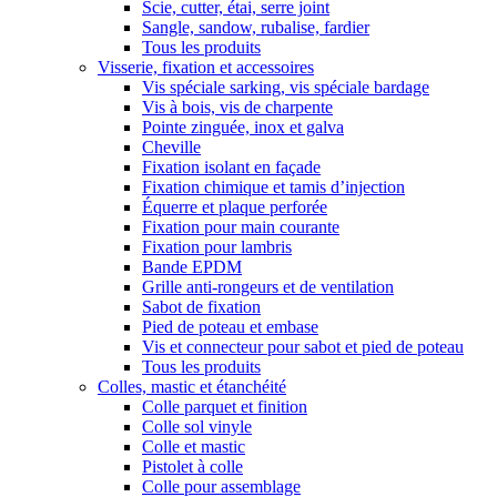
Scie, cutter, étai, serre joint
Sangle, sandow, rubalise, fardier
Tous les produits
Visserie, fixation et accessoires
Vis spéciale sarking, vis spéciale bardage
Vis à bois, vis de charpente
Pointe zinguée, inox et galva
Cheville
Fixation isolant en façade
Fixation chimique et tamis d’injection
Équerre et plaque perforée
Fixation pour main courante
Fixation pour lambris
Bande EPDM
Grille anti-rongeurs et de ventilation
Sabot de fixation
Pied de poteau et embase
Vis et connecteur pour sabot et pied de poteau
Tous les produits
Colles, mastic et étanchéité
Colle parquet et finition
Colle sol vinyle
Colle et mastic
Pistolet à colle
Colle pour assemblage