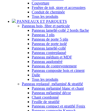
Couverture
Fenêtre de toit, store et accessoires
Conduit de cheminée
Tous les produits
PANNEAUX ET PARQUETS
Panneau bois, fibre et particule
Panneau lamellé-collé 2 bords flache
Panneau 3 plis
Panneau de porte 5 plis
Panneau de porte isolé
Panneau lamellé-collé
Panneau contreplaqué
Panneau médium et MDF
Panneau aggloméré
Panneau de contreventement
Panneau composite bois et ciment
Dalle
Tous les produits
Panneau replaqué, mélaminé & stratifié
Panneau mélaminé blanc et chant
Panneau mélaminé décor
Chant coordonné
Feuille de stratifié
Panneau compact et stratifié Fenix
Panneau composite Kerrock