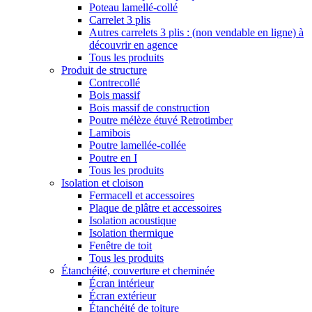
Poteau lamellé-collé
Carrelet 3 plis
Autres carrelets 3 plis : (non vendable en ligne) à
découvrir en agence
Tous les produits
Produit de structure
Contrecollé
Bois massif
Bois massif de construction
Poutre mélèze étuvé Retrotimber
Lamibois
Poutre lamellée-collée
Poutre en I
Tous les produits
Isolation et cloison
Fermacell et accessoires
Plaque de plâtre et accessoires
Isolation acoustique
Isolation thermique
Fenêtre de toit
Tous les produits
Étanchéité, couverture et cheminée
Écran intérieur
Écran extérieur
Étanchéité de toiture