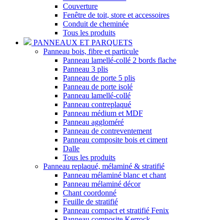
Couverture
Fenêtre de toit, store et accessoires
Conduit de cheminée
Tous les produits
PANNEAUX ET PARQUETS
Panneau bois, fibre et particule
Panneau lamellé-collé 2 bords flache
Panneau 3 plis
Panneau de porte 5 plis
Panneau de porte isolé
Panneau lamellé-collé
Panneau contreplaqué
Panneau médium et MDF
Panneau aggloméré
Panneau de contreventement
Panneau composite bois et ciment
Dalle
Tous les produits
Panneau replaqué, mélaminé & stratifié
Panneau mélaminé blanc et chant
Panneau mélaminé décor
Chant coordonné
Feuille de stratifié
Panneau compact et stratifié Fenix
Panneau composite Kerrock