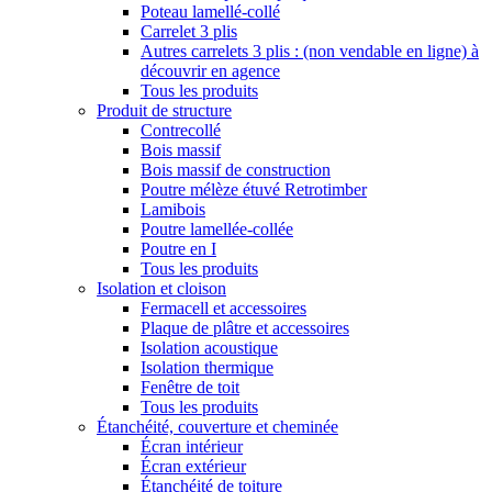
Poteau lamellé-collé
Carrelet 3 plis
Autres carrelets 3 plis : (non vendable en ligne) à
découvrir en agence
Tous les produits
Produit de structure
Contrecollé
Bois massif
Bois massif de construction
Poutre mélèze étuvé Retrotimber
Lamibois
Poutre lamellée-collée
Poutre en I
Tous les produits
Isolation et cloison
Fermacell et accessoires
Plaque de plâtre et accessoires
Isolation acoustique
Isolation thermique
Fenêtre de toit
Tous les produits
Étanchéité, couverture et cheminée
Écran intérieur
Écran extérieur
Étanchéité de toiture