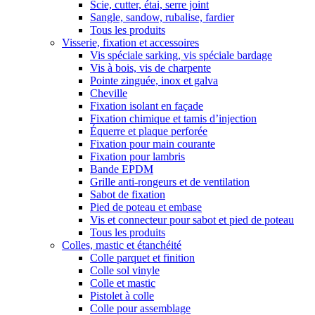
Scie, cutter, étai, serre joint
Sangle, sandow, rubalise, fardier
Tous les produits
Visserie, fixation et accessoires
Vis spéciale sarking, vis spéciale bardage
Vis à bois, vis de charpente
Pointe zinguée, inox et galva
Cheville
Fixation isolant en façade
Fixation chimique et tamis d’injection
Équerre et plaque perforée
Fixation pour main courante
Fixation pour lambris
Bande EPDM
Grille anti-rongeurs et de ventilation
Sabot de fixation
Pied de poteau et embase
Vis et connecteur pour sabot et pied de poteau
Tous les produits
Colles, mastic et étanchéité
Colle parquet et finition
Colle sol vinyle
Colle et mastic
Pistolet à colle
Colle pour assemblage