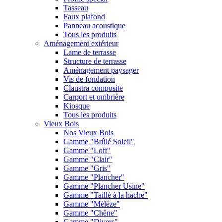
Tasseau
Faux plafond
Panneau acoustique
Tous les produits
Aménagement extérieur
Lame de terrasse
Structure de terrasse
Aménagement paysager
Vis de fondation
Claustra composite
Carport et ombrière
Kiosque
Tous les produits
Vieux Bois
Nos Vieux Bois
Gamme "Brûlé Soleil"
Gamme "Loft"
Gamme "Clair"
Gamme "Gris"
Gamme "Plancher"
Gamme "Plancher Usine"
Gamme "Taillé à la hache"
Gamme "Mélèze"
Gamme "Chêne"
Gamme "Divers"