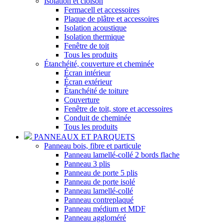
Isolation et cloison
Fermacell et accessoires
Plaque de plâtre et accessoires
Isolation acoustique
Isolation thermique
Fenêtre de toit
Tous les produits
Étanchéité, couverture et cheminée
Écran intérieur
Écran extérieur
Étanchéité de toiture
Couverture
Fenêtre de toit, store et accessoires
Conduit de cheminée
Tous les produits
PANNEAUX ET PARQUETS
Panneau bois, fibre et particule
Panneau lamellé-collé 2 bords flache
Panneau 3 plis
Panneau de porte 5 plis
Panneau de porte isolé
Panneau lamellé-collé
Panneau contreplaqué
Panneau médium et MDF
Panneau aggloméré