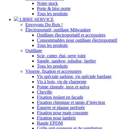
Notre stock
Porte & bloc-porte
Tous les produits
LIBRE-SERVICE
Envoyons Du Bois !
Électroportatif, outillage Milwaukee
Outillage électroportatif et accessoires
Consommables pour outillage électroportatif
Tous les produits
Outillage
Scie, cutter, étai, serre joint
Sangle, sandow, rubalise, fardier
Tous les produits
Visserie, fixation et accessoires
Vis spéciale sarking, vis spéciale bardage
Vis à bois, vis de charpente
Pointe zinguée, inox et galva
Cheville
Fixation isolant en façade
Fixation chimique et tamis d’injection
Équerre et plaque perforée
Fixation pour main courante
Fixation pour lambris
Bande EPDM
Grille anti-rongeurs et de ventilation