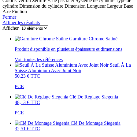
Coloris
Verrou
Serrure
À ne pas rater
Système de cylindre
Type de
cylindre
Dimension du cylindre
Dimension
Longueur
Largeur
Base
Axe
Finition
Fermer
Affiner les résultats
Afficher
Garniture Chrome Satiné
Produit disponible en plusieurs épaisseurs et dimensions
Voir toutes les références
Seuil À La
Suisse Aluminium Avec Joint Noir
50,23 €
TTC
PCE
Clé De Réglage Siegenia
48,13 €
TTC
PCE
Clé De Montage Siegenia
32,51 €
TTC