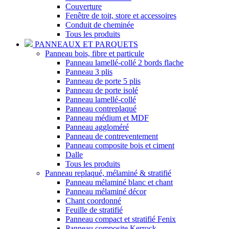
Couverture
Fenêtre de toit, store et accessoires
Conduit de cheminée
Tous les produits
PANNEAUX ET PARQUETS
Panneau bois, fibre et particule
Panneau lamellé-collé 2 bords flache
Panneau 3 plis
Panneau de porte 5 plis
Panneau de porte isolé
Panneau lamellé-collé
Panneau contreplaqué
Panneau médium et MDF
Panneau aggloméré
Panneau de contreventement
Panneau composite bois et ciment
Dalle
Tous les produits
Panneau replaqué, mélaminé & stratifié
Panneau mélaminé blanc et chant
Panneau mélaminé décor
Chant coordonné
Feuille de stratifié
Panneau compact et stratifié Fenix
Panneau composite Kerrock