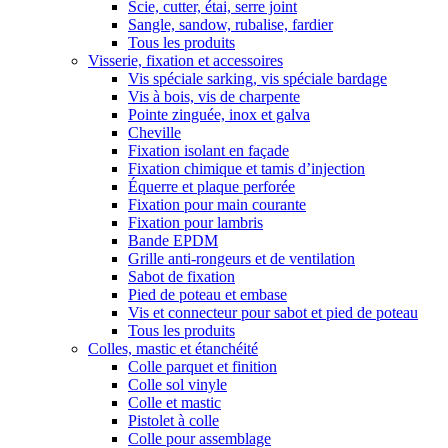
Scie, cutter, étai, serre joint
Sangle, sandow, rubalise, fardier
Tous les produits
Visserie, fixation et accessoires
Vis spéciale sarking, vis spéciale bardage
Vis à bois, vis de charpente
Pointe zinguée, inox et galva
Cheville
Fixation isolant en façade
Fixation chimique et tamis d’injection
Équerre et plaque perforée
Fixation pour main courante
Fixation pour lambris
Bande EPDM
Grille anti-rongeurs et de ventilation
Sabot de fixation
Pied de poteau et embase
Vis et connecteur pour sabot et pied de poteau
Tous les produits
Colles, mastic et étanchéité
Colle parquet et finition
Colle sol vinyle
Colle et mastic
Pistolet à colle
Colle pour assemblage