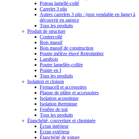
Poteau lamellé-collé
Carrelet 3 plis
Autres carrelets 3 plis : (non vendable en ligne) à
découvrir en agence
Tous les produits
Produit de structure
Contrecollé
Bois massif
Bois massif de construction
Poutre mélèze étuvé Retrotimber
Lamibois
Poutre lamellée-collée
Poutre en I
Tous les produits
Isolation et cloison
Fermacell et accessoires
Plaque de plâtre et accessoires
Isolation acoustique
Isolation thermique
Fenêtre de toit
Tous les produits
Étanchéité, couverture et cheminée
Écran intérieur
Écran extérieur
Étanchéité de toiture