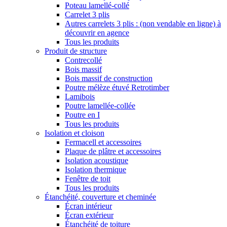
Poteau lamellé-collé
Carrelet 3 plis
Autres carrelets 3 plis : (non vendable en ligne) à
découvrir en agence
Tous les produits
Produit de structure
Contrecollé
Bois massif
Bois massif de construction
Poutre mélèze étuvé Retrotimber
Lamibois
Poutre lamellée-collée
Poutre en I
Tous les produits
Isolation et cloison
Fermacell et accessoires
Plaque de plâtre et accessoires
Isolation acoustique
Isolation thermique
Fenêtre de toit
Tous les produits
Étanchéité, couverture et cheminée
Écran intérieur
Écran extérieur
Étanchéité de toiture