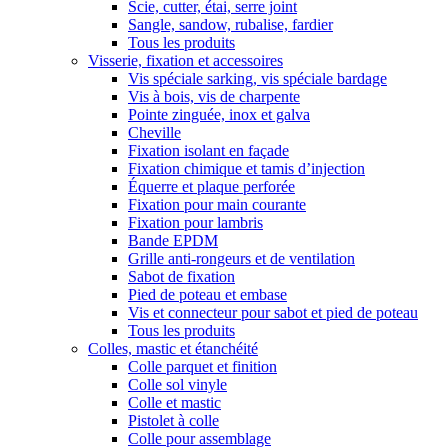
Scie, cutter, étai, serre joint
Sangle, sandow, rubalise, fardier
Tous les produits
Visserie, fixation et accessoires
Vis spéciale sarking, vis spéciale bardage
Vis à bois, vis de charpente
Pointe zinguée, inox et galva
Cheville
Fixation isolant en façade
Fixation chimique et tamis d’injection
Équerre et plaque perforée
Fixation pour main courante
Fixation pour lambris
Bande EPDM
Grille anti-rongeurs et de ventilation
Sabot de fixation
Pied de poteau et embase
Vis et connecteur pour sabot et pied de poteau
Tous les produits
Colles, mastic et étanchéité
Colle parquet et finition
Colle sol vinyle
Colle et mastic
Pistolet à colle
Colle pour assemblage