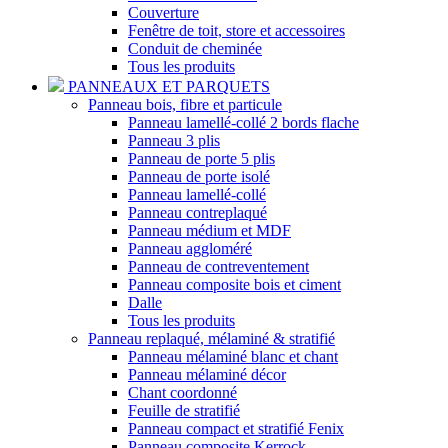
Couverture
Fenêtre de toit, store et accessoires
Conduit de cheminée
Tous les produits
PANNEAUX ET PARQUETS
Panneau bois, fibre et particule
Panneau lamellé-collé 2 bords flache
Panneau 3 plis
Panneau de porte 5 plis
Panneau de porte isolé
Panneau lamellé-collé
Panneau contreplaqué
Panneau médium et MDF
Panneau aggloméré
Panneau de contreventement
Panneau composite bois et ciment
Dalle
Tous les produits
Panneau replaqué, mélaminé & stratifié
Panneau mélaminé blanc et chant
Panneau mélaminé décor
Chant coordonné
Feuille de stratifié
Panneau compact et stratifié Fenix
Panneau composite Kerrock