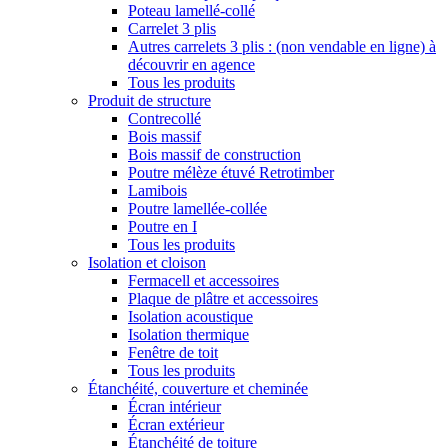
Poteau lamellé-collé
Carrelet 3 plis
Autres carrelets 3 plis : (non vendable en ligne) à
découvrir en agence
Tous les produits
Produit de structure
Contrecollé
Bois massif
Bois massif de construction
Poutre mélèze étuvé Retrotimber
Lamibois
Poutre lamellée-collée
Poutre en I
Tous les produits
Isolation et cloison
Fermacell et accessoires
Plaque de plâtre et accessoires
Isolation acoustique
Isolation thermique
Fenêtre de toit
Tous les produits
Étanchéité, couverture et cheminée
Écran intérieur
Écran extérieur
Étanchéité de toiture