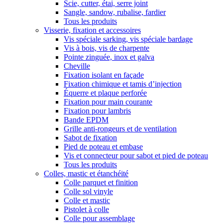
Scie, cutter, étai, serre joint
Sangle, sandow, rubalise, fardier
Tous les produits
Visserie, fixation et accessoires
Vis spéciale sarking, vis spéciale bardage
Vis à bois, vis de charpente
Pointe zinguée, inox et galva
Cheville
Fixation isolant en façade
Fixation chimique et tamis d’injection
Équerre et plaque perforée
Fixation pour main courante
Fixation pour lambris
Bande EPDM
Grille anti-rongeurs et de ventilation
Sabot de fixation
Pied de poteau et embase
Vis et connecteur pour sabot et pied de poteau
Tous les produits
Colles, mastic et étanchéité
Colle parquet et finition
Colle sol vinyle
Colle et mastic
Pistolet à colle
Colle pour assemblage