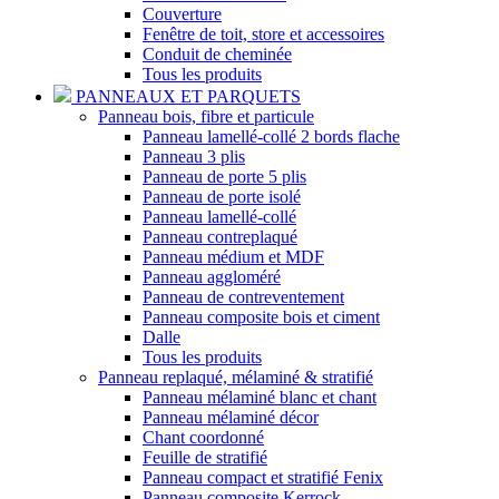
Couverture
Fenêtre de toit, store et accessoires
Conduit de cheminée
Tous les produits
PANNEAUX ET PARQUETS
Panneau bois, fibre et particule
Panneau lamellé-collé 2 bords flache
Panneau 3 plis
Panneau de porte 5 plis
Panneau de porte isolé
Panneau lamellé-collé
Panneau contreplaqué
Panneau médium et MDF
Panneau aggloméré
Panneau de contreventement
Panneau composite bois et ciment
Dalle
Tous les produits
Panneau replaqué, mélaminé & stratifié
Panneau mélaminé blanc et chant
Panneau mélaminé décor
Chant coordonné
Feuille de stratifié
Panneau compact et stratifié Fenix
Panneau composite Kerrock