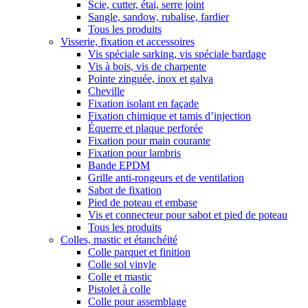
Scie, cutter, étai, serre joint
Sangle, sandow, rubalise, fardier
Tous les produits
Visserie, fixation et accessoires
Vis spéciale sarking, vis spéciale bardage
Vis à bois, vis de charpente
Pointe zinguée, inox et galva
Cheville
Fixation isolant en façade
Fixation chimique et tamis d’injection
Équerre et plaque perforée
Fixation pour main courante
Fixation pour lambris
Bande EPDM
Grille anti-rongeurs et de ventilation
Sabot de fixation
Pied de poteau et embase
Vis et connecteur pour sabot et pied de poteau
Tous les produits
Colles, mastic et étanchéité
Colle parquet et finition
Colle sol vinyle
Colle et mastic
Pistolet à colle
Colle pour assemblage