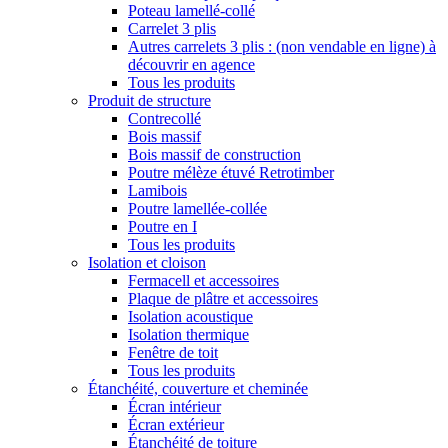
Poteau lamellé-collé
Carrelet 3 plis
Autres carrelets 3 plis : (non vendable en ligne) à
découvrir en agence
Tous les produits
Produit de structure
Contrecollé
Bois massif
Bois massif de construction
Poutre mélèze étuvé Retrotimber
Lamibois
Poutre lamellée-collée
Poutre en I
Tous les produits
Isolation et cloison
Fermacell et accessoires
Plaque de plâtre et accessoires
Isolation acoustique
Isolation thermique
Fenêtre de toit
Tous les produits
Étanchéité, couverture et cheminée
Écran intérieur
Écran extérieur
Étanchéité de toiture