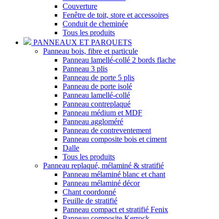
Couverture
Fenêtre de toit, store et accessoires
Conduit de cheminée
Tous les produits
PANNEAUX ET PARQUETS
Panneau bois, fibre et particule
Panneau lamellé-collé 2 bords flache
Panneau 3 plis
Panneau de porte 5 plis
Panneau de porte isolé
Panneau lamellé-collé
Panneau contreplaqué
Panneau médium et MDF
Panneau aggloméré
Panneau de contreventement
Panneau composite bois et ciment
Dalle
Tous les produits
Panneau replaqué, mélaminé & stratifié
Panneau mélaminé blanc et chant
Panneau mélaminé décor
Chant coordonné
Feuille de stratifié
Panneau compact et stratifié Fenix
Panneau composite Kerrock