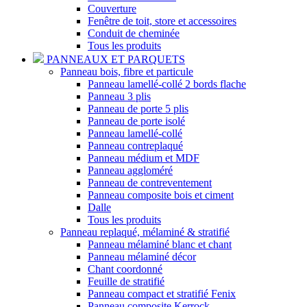
Couverture
Fenêtre de toit, store et accessoires
Conduit de cheminée
Tous les produits
PANNEAUX ET PARQUETS
Panneau bois, fibre et particule
Panneau lamellé-collé 2 bords flache
Panneau 3 plis
Panneau de porte 5 plis
Panneau de porte isolé
Panneau lamellé-collé
Panneau contreplaqué
Panneau médium et MDF
Panneau aggloméré
Panneau de contreventement
Panneau composite bois et ciment
Dalle
Tous les produits
Panneau replaqué, mélaminé & stratifié
Panneau mélaminé blanc et chant
Panneau mélaminé décor
Chant coordonné
Feuille de stratifié
Panneau compact et stratifié Fenix
Panneau composite Kerrock