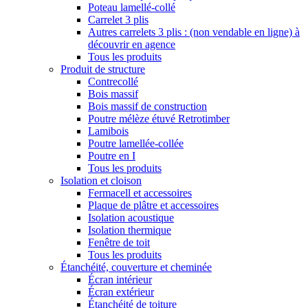
Poteau lamellé-collé
Carrelet 3 plis
Autres carrelets 3 plis : (non vendable en ligne) à
découvrir en agence
Tous les produits
Produit de structure
Contrecollé
Bois massif
Bois massif de construction
Poutre mélèze étuvé Retrotimber
Lamibois
Poutre lamellée-collée
Poutre en I
Tous les produits
Isolation et cloison
Fermacell et accessoires
Plaque de plâtre et accessoires
Isolation acoustique
Isolation thermique
Fenêtre de toit
Tous les produits
Étanchéité, couverture et cheminée
Écran intérieur
Écran extérieur
Étanchéité de toiture