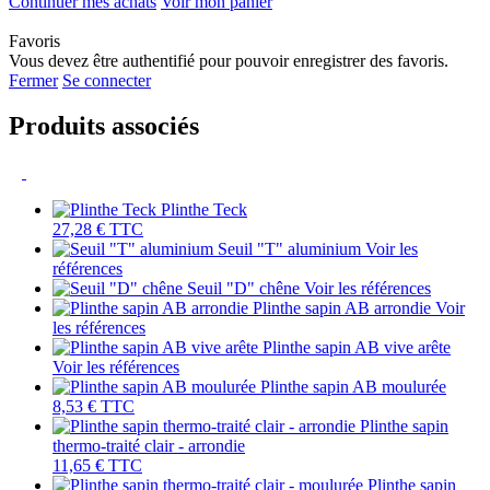
Continuer mes achats
Voir mon panier
Favoris
Vous devez être authentifié pour pouvoir enregistrer des favoris.
Fermer
Se connecter
Produits associés
Plinthe Teck
27,28 €
TTC
Seuil "T" aluminium
Voir les
références
Seuil "D" chêne
Voir les références
Plinthe sapin AB arrondie
Voir
les références
Plinthe sapin AB vive arête
Voir les références
Plinthe sapin AB moulurée
8,53 €
TTC
Plinthe sapin
thermo-traité clair - arrondie
11,65 €
TTC
Plinthe sapin