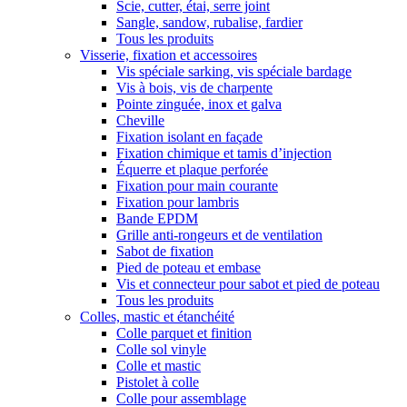
Scie, cutter, étai, serre joint
Sangle, sandow, rubalise, fardier
Tous les produits
Visserie, fixation et accessoires
Vis spéciale sarking, vis spéciale bardage
Vis à bois, vis de charpente
Pointe zinguée, inox et galva
Cheville
Fixation isolant en façade
Fixation chimique et tamis d’injection
Équerre et plaque perforée
Fixation pour main courante
Fixation pour lambris
Bande EPDM
Grille anti-rongeurs et de ventilation
Sabot de fixation
Pied de poteau et embase
Vis et connecteur pour sabot et pied de poteau
Tous les produits
Colles, mastic et étanchéité
Colle parquet et finition
Colle sol vinyle
Colle et mastic
Pistolet à colle
Colle pour assemblage