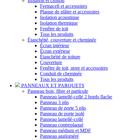
Isolation et cloison
Fermacell et accessoires
Plaque de plâtre et accessoires
Isolation acoustique
Isolation thermique
Fenêtre de toit
Tous les produits
Étanchéité, couverture et cheminée
Écran intérieur
Écran extérieur
Étanchéité de toiture
Couverture
Fenêtre de toit, store et accessoires
Conduit de cheminée
Tous les produits
PANNEAUX ET PARQUETS
Panneau bois, fibre et particule
Panneau lamellé-collé 2 bords flache
Panneau 3 plis
Panneau de porte 5 plis
Panneau de porte isolé
Panneau lamellé-collé
Panneau contreplaqué
Panneau médium et MDF
Panneau aggloméré