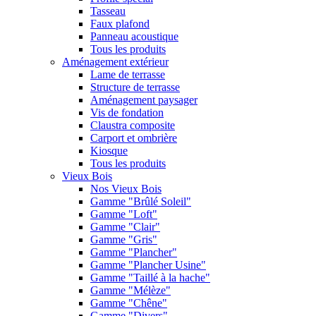
Tasseau
Faux plafond
Panneau acoustique
Tous les produits
Aménagement extérieur
Lame de terrasse
Structure de terrasse
Aménagement paysager
Vis de fondation
Claustra composite
Carport et ombrière
Kiosque
Tous les produits
Vieux Bois
Nos Vieux Bois
Gamme "Brûlé Soleil"
Gamme "Loft"
Gamme "Clair"
Gamme "Gris"
Gamme "Plancher"
Gamme "Plancher Usine"
Gamme "Taillé à la hache"
Gamme "Mélèze"
Gamme "Chêne"
Gamme "Divers"