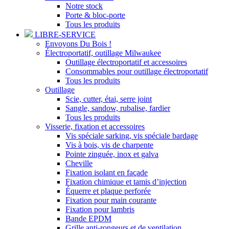
Notre stock
Porte & bloc-porte
Tous les produits
LIBRE-SERVICE
Envoyons Du Bois !
Électroportatif, outillage Milwaukee
Outillage électroportatif et accessoires
Consommables pour outillage électroportatif
Tous les produits
Outillage
Scie, cutter, étai, serre joint
Sangle, sandow, rubalise, fardier
Tous les produits
Visserie, fixation et accessoires
Vis spéciale sarking, vis spéciale bardage
Vis à bois, vis de charpente
Pointe zinguée, inox et galva
Cheville
Fixation isolant en façade
Fixation chimique et tamis d’injection
Équerre et plaque perforée
Fixation pour main courante
Fixation pour lambris
Bande EPDM
Grille anti-rongeurs et de ventilation