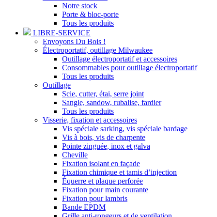
Notre stock
Porte & bloc-porte
Tous les produits
LIBRE-SERVICE
Envoyons Du Bois !
Électroportatif, outillage Milwaukee
Outillage électroportatif et accessoires
Consommables pour outillage électroportatif
Tous les produits
Outillage
Scie, cutter, étai, serre joint
Sangle, sandow, rubalise, fardier
Tous les produits
Visserie, fixation et accessoires
Vis spéciale sarking, vis spéciale bardage
Vis à bois, vis de charpente
Pointe zinguée, inox et galva
Cheville
Fixation isolant en façade
Fixation chimique et tamis d’injection
Équerre et plaque perforée
Fixation pour main courante
Fixation pour lambris
Bande EPDM
Grille anti-rongeurs et de ventilation