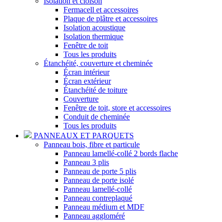
Isolation et cloison
Fermacell et accessoires
Plaque de plâtre et accessoires
Isolation acoustique
Isolation thermique
Fenêtre de toit
Tous les produits
Étanchéité, couverture et cheminée
Écran intérieur
Écran extérieur
Étanchéité de toiture
Couverture
Fenêtre de toit, store et accessoires
Conduit de cheminée
Tous les produits
PANNEAUX ET PARQUETS
Panneau bois, fibre et particule
Panneau lamellé-collé 2 bords flache
Panneau 3 plis
Panneau de porte 5 plis
Panneau de porte isolé
Panneau lamellé-collé
Panneau contreplaqué
Panneau médium et MDF
Panneau aggloméré