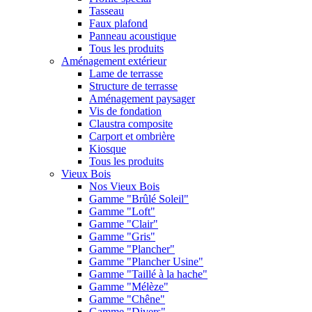
Tasseau
Faux plafond
Panneau acoustique
Tous les produits
Aménagement extérieur
Lame de terrasse
Structure de terrasse
Aménagement paysager
Vis de fondation
Claustra composite
Carport et ombrière
Kiosque
Tous les produits
Vieux Bois
Nos Vieux Bois
Gamme "Brûlé Soleil"
Gamme "Loft"
Gamme "Clair"
Gamme "Gris"
Gamme "Plancher"
Gamme "Plancher Usine"
Gamme "Taillé à la hache"
Gamme "Mélèze"
Gamme "Chêne"
Gamme "Divers"