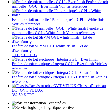
Fenêtre de toit
manuelle - GGU - Ever finish
Voir les références
Fenêtre de toit manuelle "Panoramique" - GPL - White finish
Voir les références
Fenêtre de
toit manuelle - GGL - White finish
Voir les références
Fenêtre de toit SEVM GGL whiite finish + kit de
désemfumage
1 113,91 €
TTC
Fenêtre de toit électrique - Integra GGU - Ever finish
Voir les
références
Fenêtre de toit électrique - Integra GGL - Clear finish
Voir les
références
Chassis d'accès au
toit - GVT VELUX
362,50 €
TTC
Technipôles
Logistique réactive