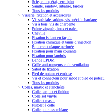
Scie, cutter, étai, serre joint
Sangle, sandow, rubalise, fardier
Tous les produits
Visserie, fixation et accessoires
Vis spéciale sarking, vis spéciale bardage
Vis à bois, vis de charpente
Pointe zinguée, inox et galva
Cheville
Fixation isolant en façade
Fixation chimique et tamis d’injection
Équerre et plaque perforée
Fixation pour main courante
Fixation pour lambris
Bande EPDM
Grille anti-rongeurs et de ventilation
Sabot de fixation
Pied de poteau et embase
Vis et connecteur pour sabot et pied de poteau
Tous les produits
Colles, mastic et étanchéité
Colle parquet et finition
Colle sol vinyle
Colle et mastic
Pistolet à colle
Colle pour assemblage