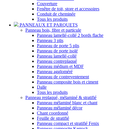
Couverture
Fenêtre de toit, store et accessoires
Conduit de cheminée
Tous les produits
PANNEAUX ET PARQUETS
Panneau bois, fibre et particule
Panneau lamellé-collé 2 bords flache
Panneau 3 plis
Panneau de porte 5 plis
Panneau de porte isolé
Panneau lamellé-collé
Panneau contreplaqué
Panneau médium et MDF
Panneau aggloméré
Panneau de contreventement
Panneau composite bois et ciment
Dalle
Tous les produits
Panneau replaqué, mélaminé & stratifié
Panneau mélaminé blanc et chant
Panneau mélaminé décor
Chant coordonné
Feuille de stratifié
Panneau compact et stratifié Fenix
Panneau composite Kerrock