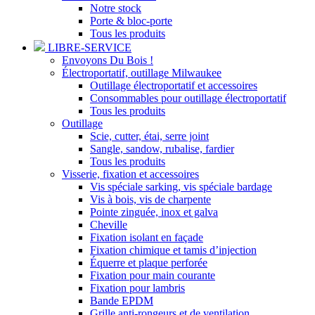
Notre stock
Porte & bloc-porte
Tous les produits
LIBRE-SERVICE
Envoyons Du Bois !
Électroportatif, outillage Milwaukee
Outillage électroportatif et accessoires
Consommables pour outillage électroportatif
Tous les produits
Outillage
Scie, cutter, étai, serre joint
Sangle, sandow, rubalise, fardier
Tous les produits
Visserie, fixation et accessoires
Vis spéciale sarking, vis spéciale bardage
Vis à bois, vis de charpente
Pointe zinguée, inox et galva
Cheville
Fixation isolant en façade
Fixation chimique et tamis d’injection
Équerre et plaque perforée
Fixation pour main courante
Fixation pour lambris
Bande EPDM
Grille anti-rongeurs et de ventilation