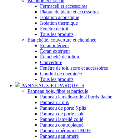
Isolation et cloison
Fermacell et accessoires
Plaque de plâtre et accessoires
Isolation acoustique
Isolation thermique
Fenêtre de toit
Tous les produits
Étanchéité, couverture et cheminée
Écran intérieur
Écran extérieur
Étanchéité de toiture
Couverture
Fenêtre de toit, store et accessoires
Conduit de cheminée
Tous les produits
PANNEAUX ET PARQUETS
Panneau bois, fibre et particule
Panneau lamellé-collé 2 bords flache
Panneau 3 plis
Panneau de porte 5 plis
Panneau de porte isolé
Panneau lamellé-collé
Panneau contreplaqué
Panneau médium et MDF
Panneau aggloméré