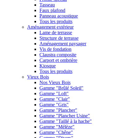
Tasseau
Faux plafond
Panneau acoustique
Tous les produits
Aménagement extérieur
Lame de terrasse
Structure de terrasse
Aménagement paysager
Vis de fondation
Claustra composite
Carport et ombrière
Kiosque
Tous les produits
Vieux Bois
Nos Vieux Bois
Gamme "Brûlé Soleil"
Gamme "Loft"
Gamme "Clair"
Gamme "Gris"
Gamme "Plancher"
Gamme "Plancher Usine"
Gamme "Taillé à la hache"
Gamme "Mélèze"
Gamme "Chêne"
Gamme "Divers"