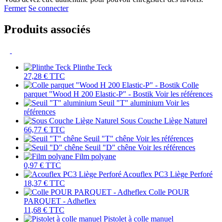
Fermer
Se connecter
Produits associés
Plinthe Teck
27,28 €
TTC
Colle
parquet "Wood H 200 Elastic-P" - Bostik
Voir les références
Seuil "T" aluminium
Voir les
références
Sous Couche Liège Naturel
66,77 €
TTC
Seuil "T" chêne
Voir les références
Seuil "D" chêne
Voir les références
Film polyane
0,97 €
TTC
Acouflex PC3 Liège Perforé
18,37 €
TTC
Colle POUR
PARQUET - Adheflex
11,68 €
TTC
Pistolet à colle manuel