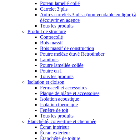
Poteau lamellé-collé
Carrelet 3 plis
Autres carrelets 3 plis : (non vendable en ligne) à
découvrir en agence
Tous les produits
Produit de structure
Contrecollé
Bois massif
Bois massif de construction
Poutre mélèze étuvé Retrotimber
Lamibois
Poutre lamellée-collée
Poutre en I
Tous les produits
Isolation et cloison
Fermacell et accessoires
Plaque de plâtre et accessoires
Isolation acoustique
Isolation thermique
Fenêtre de toit
Tous les produits
Étanchéité, couverture et cheminée
Écran intérieur
Écran extérieur
Étanchéité de toiture