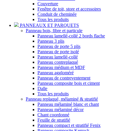
Couverture
Fenêtre de toit, store et accessoires
Conduit de cheminée
Tous les produits
PANNEAUX ET PARQUETS
Panneau bois, fibre et particule
Panneau lamellé-collé 2 bords flache
Panneau 3 plis
Panneau de porte 5 plis
Panneau de porte isolé
Panneau lamellé-collé
Panneau contreplaqué
Panneau médium et MDF
Panneau aggloméré
Panneau de contreventement
Panneau composite bois et ciment
Dalle
Tous les produits
Panneau replaqué, mélaminé & stratifié
Panneau mélaminé blanc et chant
Panneau mélaminé décor
Chant coordonné
Feuille de stratifié
Panneau compact et stratifié Fenix
Panneau composite Kerrock