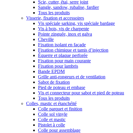
Scie, cutter, étai, serre joint
Sangle, sandow, rubalise, fardier
Tous les produits
Visserie, fixation et accessoires
Vis spéciale sarking, vis spéciale bardage
Vis à bois, vis de charpente
Pointe zinguée, inox et galva
Cheville
Fixation isolant en façade
Fixation chimique et tamis d’injection
Équerre et plaque perforée
Fixation pour main courante
Fixation pour lambris
Bande EPDM
Grille anti-rongeurs et de ventilation
Sabot de fixation
Pied de poteau et embase
Vis et connecteur pour sabot et pied de poteau
Tous les produits
Colles, mastic et étanchéité
Colle parquet et finition
Colle sol vinyle
Colle et mastic
Pistolet à colle
Colle pour assemblage