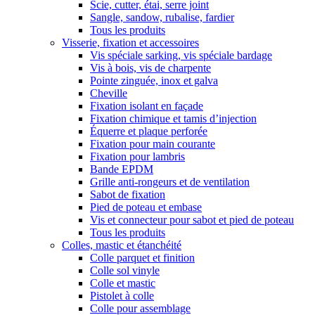
Scie, cutter, étai, serre joint
Sangle, sandow, rubalise, fardier
Tous les produits
Visserie, fixation et accessoires
Vis spéciale sarking, vis spéciale bardage
Vis à bois, vis de charpente
Pointe zinguée, inox et galva
Cheville
Fixation isolant en façade
Fixation chimique et tamis d’injection
Équerre et plaque perforée
Fixation pour main courante
Fixation pour lambris
Bande EPDM
Grille anti-rongeurs et de ventilation
Sabot de fixation
Pied de poteau et embase
Vis et connecteur pour sabot et pied de poteau
Tous les produits
Colles, mastic et étanchéité
Colle parquet et finition
Colle sol vinyle
Colle et mastic
Pistolet à colle
Colle pour assemblage