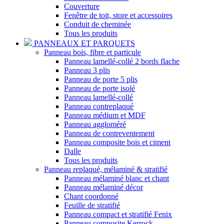
Couverture
Fenêtre de toit, store et accessoires
Conduit de cheminée
Tous les produits
PANNEAUX ET PARQUETS
Panneau bois, fibre et particule
Panneau lamellé-collé 2 bords flache
Panneau 3 plis
Panneau de porte 5 plis
Panneau de porte isolé
Panneau lamellé-collé
Panneau contreplaqué
Panneau médium et MDF
Panneau aggloméré
Panneau de contreventement
Panneau composite bois et ciment
Dalle
Tous les produits
Panneau replaqué, mélaminé & stratifié
Panneau mélaminé blanc et chant
Panneau mélaminé décor
Chant coordonné
Feuille de stratifié
Panneau compact et stratifié Fenix
Panneau composite Kerrock