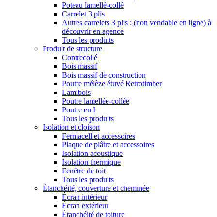
Poteau lamellé-collé
Carrelet 3 plis
Autres carrelets 3 plis : (non vendable en ligne) à
découvrir en agence
Tous les produits
Produit de structure
Contrecollé
Bois massif
Bois massif de construction
Poutre mélèze étuvé Retrotimber
Lamibois
Poutre lamellée-collée
Poutre en I
Tous les produits
Isolation et cloison
Fermacell et accessoires
Plaque de plâtre et accessoires
Isolation acoustique
Isolation thermique
Fenêtre de toit
Tous les produits
Étanchéité, couverture et cheminée
Écran intérieur
Écran extérieur
Étanchéité de toiture