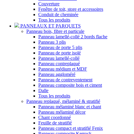
Couverture
Fenêtre de toit, store et accessoires
Conduit de cheminée
Tous les produits
PANNEAUX ET PARQUETS
Panneau bois, fibre et particule
Panneau lamellé-collé 2 bords flache
Panneau 3 plis
Panneau de porte 5 plis
Panneau de porte isolé
Panneau lamellé-collé
Panneau contreplaqué
Panneau médium et MDF
Panneau aggloméré
Panneau de contreventement
Panneau composite bois et ciment
Dalle
Tous les produits
Panneau replaqué, mélaminé & stratifié
Panneau mélaminé blanc et chant
Panneau mélaminé décor
Chant coordonné
Feuille de stratifié
Panneau compact et stratifié Fenix
Panneau composite Kerrock