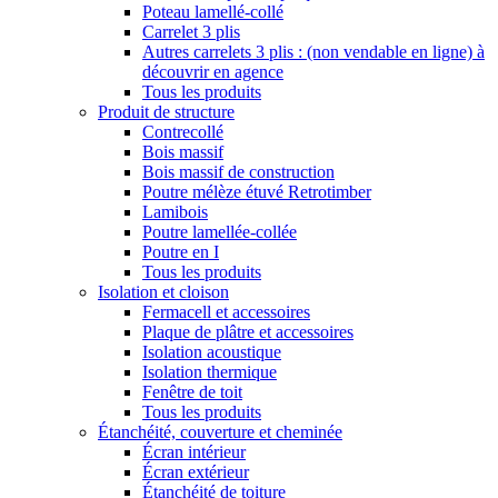
Poteau lamellé-collé
Carrelet 3 plis
Autres carrelets 3 plis : (non vendable en ligne) à
découvrir en agence
Tous les produits
Produit de structure
Contrecollé
Bois massif
Bois massif de construction
Poutre mélèze étuvé Retrotimber
Lamibois
Poutre lamellée-collée
Poutre en I
Tous les produits
Isolation et cloison
Fermacell et accessoires
Plaque de plâtre et accessoires
Isolation acoustique
Isolation thermique
Fenêtre de toit
Tous les produits
Étanchéité, couverture et cheminée
Écran intérieur
Écran extérieur
Étanchéité de toiture