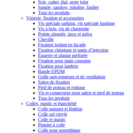
Scie, cutter, étai, serre joint
Sangle, sandow, rubalise, fardier
Tous les produits
Visserie, fixation et accessoires
Vis spéciale sarking, vis spéciale bardage
Vis à bois, vis de charpente
Pointe zinguée, inox et galva
Cheville
Fixation isolant en façade
Fixation chimique et tamis d’injection
Équerre et plaque perforée
Fixation pour main courante
Fixation pour lambris
Bande EPDM
Grille anti-rongeurs et de ventilation
Sabot de fixation
Pied de poteau et embase
Vis et connecteur pour sabot et pied de poteau
Tous les produits
Colles, mastic et étanchéité
Colle parquet et finition
Colle sol vinyle
Colle et mastic
Pistolet à colle
Colle pour assemblage