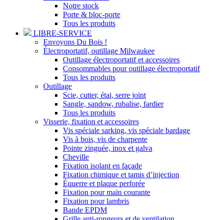
Notre stock
Porte & bloc-porte
Tous les produits
LIBRE-SERVICE
Envoyons Du Bois !
Électroportatif, outillage Milwaukee
Outillage électroportatif et accessoires
Consommables pour outillage électroportatif
Tous les produits
Outillage
Scie, cutter, étai, serre joint
Sangle, sandow, rubalise, fardier
Tous les produits
Visserie, fixation et accessoires
Vis spéciale sarking, vis spéciale bardage
Vis à bois, vis de charpente
Pointe zinguée, inox et galva
Cheville
Fixation isolant en façade
Fixation chimique et tamis d’injection
Équerre et plaque perforée
Fixation pour main courante
Fixation pour lambris
Bande EPDM
Grille anti-rongeurs et de ventilation