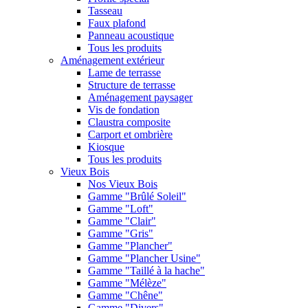
Tasseau
Faux plafond
Panneau acoustique
Tous les produits
Aménagement extérieur
Lame de terrasse
Structure de terrasse
Aménagement paysager
Vis de fondation
Claustra composite
Carport et ombrière
Kiosque
Tous les produits
Vieux Bois
Nos Vieux Bois
Gamme "Brûlé Soleil"
Gamme "Loft"
Gamme "Clair"
Gamme "Gris"
Gamme "Plancher"
Gamme "Plancher Usine"
Gamme "Taillé à la hache"
Gamme "Mélèze"
Gamme "Chêne"
Gamme "Divers"