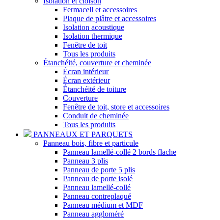
Isolation et cloison
Fermacell et accessoires
Plaque de plâtre et accessoires
Isolation acoustique
Isolation thermique
Fenêtre de toit
Tous les produits
Étanchéité, couverture et cheminée
Écran intérieur
Écran extérieur
Étanchéité de toiture
Couverture
Fenêtre de toit, store et accessoires
Conduit de cheminée
Tous les produits
PANNEAUX ET PARQUETS
Panneau bois, fibre et particule
Panneau lamellé-collé 2 bords flache
Panneau 3 plis
Panneau de porte 5 plis
Panneau de porte isolé
Panneau lamellé-collé
Panneau contreplaqué
Panneau médium et MDF
Panneau aggloméré