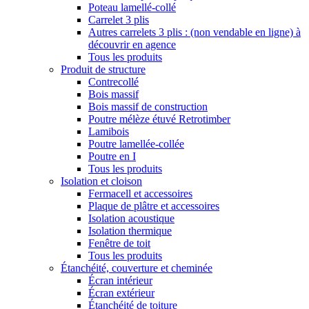
Poteau lamellé-collé
Carrelet 3 plis
Autres carrelets 3 plis : (non vendable en ligne) à
découvrir en agence
Tous les produits
Produit de structure
Contrecollé
Bois massif
Bois massif de construction
Poutre mélèze étuvé Retrotimber
Lamibois
Poutre lamellée-collée
Poutre en I
Tous les produits
Isolation et cloison
Fermacell et accessoires
Plaque de plâtre et accessoires
Isolation acoustique
Isolation thermique
Fenêtre de toit
Tous les produits
Étanchéité, couverture et cheminée
Écran intérieur
Écran extérieur
Étanchéité de toiture