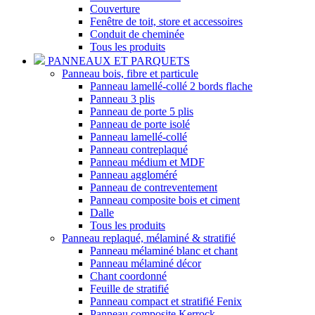
Couverture
Fenêtre de toit, store et accessoires
Conduit de cheminée
Tous les produits
PANNEAUX ET PARQUETS
Panneau bois, fibre et particule
Panneau lamellé-collé 2 bords flache
Panneau 3 plis
Panneau de porte 5 plis
Panneau de porte isolé
Panneau lamellé-collé
Panneau contreplaqué
Panneau médium et MDF
Panneau aggloméré
Panneau de contreventement
Panneau composite bois et ciment
Dalle
Tous les produits
Panneau replaqué, mélaminé & stratifié
Panneau mélaminé blanc et chant
Panneau mélaminé décor
Chant coordonné
Feuille de stratifié
Panneau compact et stratifié Fenix
Panneau composite Kerrock