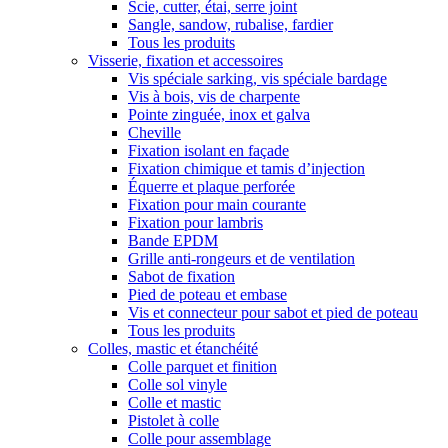
Scie, cutter, étai, serre joint
Sangle, sandow, rubalise, fardier
Tous les produits
Visserie, fixation et accessoires
Vis spéciale sarking, vis spéciale bardage
Vis à bois, vis de charpente
Pointe zinguée, inox et galva
Cheville
Fixation isolant en façade
Fixation chimique et tamis d’injection
Équerre et plaque perforée
Fixation pour main courante
Fixation pour lambris
Bande EPDM
Grille anti-rongeurs et de ventilation
Sabot de fixation
Pied de poteau et embase
Vis et connecteur pour sabot et pied de poteau
Tous les produits
Colles, mastic et étanchéité
Colle parquet et finition
Colle sol vinyle
Colle et mastic
Pistolet à colle
Colle pour assemblage