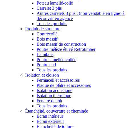
Poteau lamellé-collé
Carrelet 3 plis
Autres carrelets 3 plis : (non vendable en ligne) à
découvrir en agence
Tous les produits
Produit de structure
Contrecollé
Bois massif
Bois massif de construction
Poutre mélèze étuvé Retrotimber
Lamibois
Poutre lamellée-collée
Poutre en I
Tous les produits
Isolation et cloison
Fermacell et accessoires
Plaque de plâtre et accessoires
Isolation acoustique
Isolation thermique
Fenêtre de toit
Tous les produits
Étanchéité, couverture et cheminée
Écran intérieur
Écran extérieur
Étanchéité de toiture