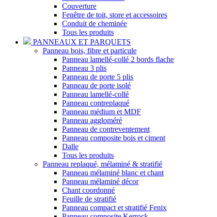
Couverture
Fenêtre de toit, store et accessoires
Conduit de cheminée
Tous les produits
PANNEAUX ET PARQUETS
Panneau bois, fibre et particule
Panneau lamellé-collé 2 bords flache
Panneau 3 plis
Panneau de porte 5 plis
Panneau de porte isolé
Panneau lamellé-collé
Panneau contreplaqué
Panneau médium et MDF
Panneau aggloméré
Panneau de contreventement
Panneau composite bois et ciment
Dalle
Tous les produits
Panneau replaqué, mélaminé & stratifié
Panneau mélaminé blanc et chant
Panneau mélaminé décor
Chant coordonné
Feuille de stratifié
Panneau compact et stratifié Fenix
Panneau composite Kerrock