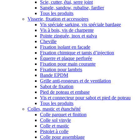
Scie, cutter, étai, serre joint
Sangle, sandow, rubalise, fardier
Tous les produits
Visserie, fixation et accessoires
Vis spéciale sarking, vis spéciale bardage
Vis à bois, vis de charpente
Pointe zinguée, inox et galva
Cheville
Fixation isolant en façade
Fixation chimique et tamis d’injection
Équerre et plaque perforée
Fixation pour main courante
Fixation pour lambris
Bande EPDM
Grille anti-rongeurs et de ventilation
Sabot de fixation
Pied de poteau et embase
Vis et connecteur pour sabot et pied de poteau
Tous les produits
Colles, mastic et étanchéité
Colle parquet et finition
Colle sol vinyle
Colle et mastic
Pistolet à colle
Colle pour assemblage