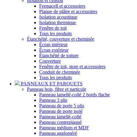
Isolation et cloison
Fermacell et accessoires
Plaque de plâtre et accessoires
Isolation acoustique
Isolation thermique
Fenêtre de toit
Tous les produits
Étanchéité, couverture et cheminée
Écran intérieur
Écran extérieur
Étanchéité de toiture
Couverture
Fenêtre de toit, store et accessoires
Conduit de cheminée
Tous les produits
PANNEAUX ET PARQUETS
Panneau bois, fibre et particule
Panneau lamellé-collé 2 bords flache
Panneau 3 plis
Panneau de porte 5 plis
Panneau de porte isolé
Panneau lamellé-collé
Panneau contreplaqué
Panneau médium et MDF
Panneau aggloméré