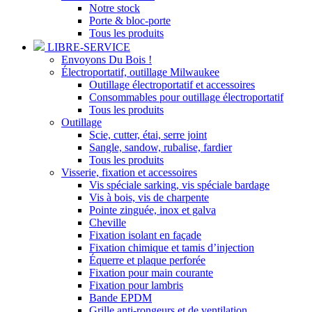
Notre stock
Porte & bloc-porte
Tous les produits
LIBRE-SERVICE
Envoyons Du Bois !
Électroportatif, outillage Milwaukee
Outillage électroportatif et accessoires
Consommables pour outillage électroportatif
Tous les produits
Outillage
Scie, cutter, étai, serre joint
Sangle, sandow, rubalise, fardier
Tous les produits
Visserie, fixation et accessoires
Vis spéciale sarking, vis spéciale bardage
Vis à bois, vis de charpente
Pointe zinguée, inox et galva
Cheville
Fixation isolant en façade
Fixation chimique et tamis d’injection
Équerre et plaque perforée
Fixation pour main courante
Fixation pour lambris
Bande EPDM
Grille anti-rongeurs et de ventilation