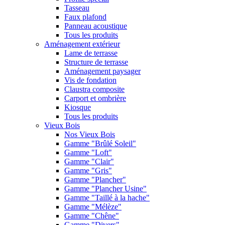
Tasseau
Faux plafond
Panneau acoustique
Tous les produits
Aménagement extérieur
Lame de terrasse
Structure de terrasse
Aménagement paysager
Vis de fondation
Claustra composite
Carport et ombrière
Kiosque
Tous les produits
Vieux Bois
Nos Vieux Bois
Gamme "Brûlé Soleil"
Gamme "Loft"
Gamme "Clair"
Gamme "Gris"
Gamme "Plancher"
Gamme "Plancher Usine"
Gamme "Taillé à la hache"
Gamme "Mélèze"
Gamme "Chêne"
Gamme "Divers"