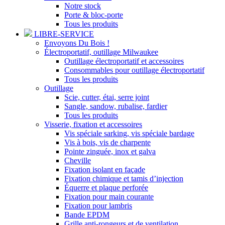
Notre stock
Porte & bloc-porte
Tous les produits
LIBRE-SERVICE
Envoyons Du Bois !
Électroportatif, outillage Milwaukee
Outillage électroportatif et accessoires
Consommables pour outillage électroportatif
Tous les produits
Outillage
Scie, cutter, étai, serre joint
Sangle, sandow, rubalise, fardier
Tous les produits
Visserie, fixation et accessoires
Vis spéciale sarking, vis spéciale bardage
Vis à bois, vis de charpente
Pointe zinguée, inox et galva
Cheville
Fixation isolant en façade
Fixation chimique et tamis d’injection
Équerre et plaque perforée
Fixation pour main courante
Fixation pour lambris
Bande EPDM
Grille anti-rongeurs et de ventilation