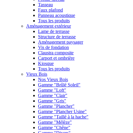
Tasseau
Faux plafond
Panneau acoustique
Tous les produits
Aménagement extérieur
Lame de terrasse
Structure de terrasse
Aménagement paysager
Vis de fondation
Claustra composite
Carport et ombrière
Kiosque
Tous les produits
Vieux Bois
Nos Vieux Bois
Gamme "Brûlé Soleil"
Gamme "Loft"
Gamme "Clair"
Gamme "Gris"
Gamme "Plancher"
Gamme "Plancher Usine"
Gamme "Taillé à la hache"
Gamme "Mélèze"
Gamme "Chêne"
Gamme "Divers"