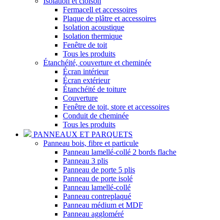
Isolation et cloison
Fermacell et accessoires
Plaque de plâtre et accessoires
Isolation acoustique
Isolation thermique
Fenêtre de toit
Tous les produits
Étanchéité, couverture et cheminée
Écran intérieur
Écran extérieur
Étanchéité de toiture
Couverture
Fenêtre de toit, store et accessoires
Conduit de cheminée
Tous les produits
PANNEAUX ET PARQUETS
Panneau bois, fibre et particule
Panneau lamellé-collé 2 bords flache
Panneau 3 plis
Panneau de porte 5 plis
Panneau de porte isolé
Panneau lamellé-collé
Panneau contreplaqué
Panneau médium et MDF
Panneau aggloméré