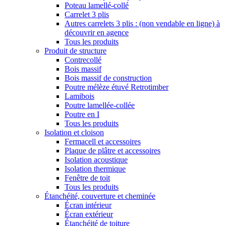
Poteau lamellé-collé
Carrelet 3 plis
Autres carrelets 3 plis : (non vendable en ligne) à
découvrir en agence
Tous les produits
Produit de structure
Contrecollé
Bois massif
Bois massif de construction
Poutre mélèze étuvé Retrotimber
Lamibois
Poutre lamellée-collée
Poutre en I
Tous les produits
Isolation et cloison
Fermacell et accessoires
Plaque de plâtre et accessoires
Isolation acoustique
Isolation thermique
Fenêtre de toit
Tous les produits
Étanchéité, couverture et cheminée
Écran intérieur
Écran extérieur
Étanchéité de toiture