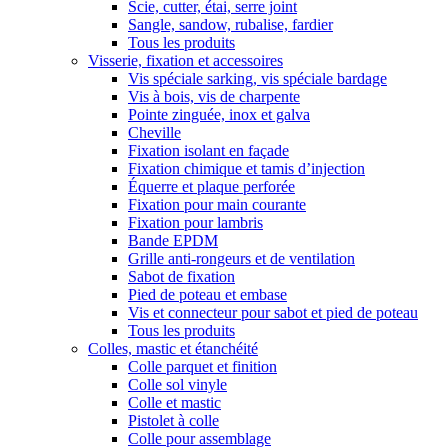
Scie, cutter, étai, serre joint
Sangle, sandow, rubalise, fardier
Tous les produits
Visserie, fixation et accessoires
Vis spéciale sarking, vis spéciale bardage
Vis à bois, vis de charpente
Pointe zinguée, inox et galva
Cheville
Fixation isolant en façade
Fixation chimique et tamis d’injection
Équerre et plaque perforée
Fixation pour main courante
Fixation pour lambris
Bande EPDM
Grille anti-rongeurs et de ventilation
Sabot de fixation
Pied de poteau et embase
Vis et connecteur pour sabot et pied de poteau
Tous les produits
Colles, mastic et étanchéité
Colle parquet et finition
Colle sol vinyle
Colle et mastic
Pistolet à colle
Colle pour assemblage