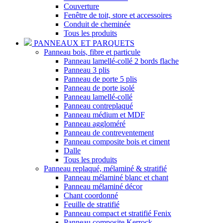
Couverture
Fenêtre de toit, store et accessoires
Conduit de cheminée
Tous les produits
PANNEAUX ET PARQUETS
Panneau bois, fibre et particule
Panneau lamellé-collé 2 bords flache
Panneau 3 plis
Panneau de porte 5 plis
Panneau de porte isolé
Panneau lamellé-collé
Panneau contreplaqué
Panneau médium et MDF
Panneau aggloméré
Panneau de contreventement
Panneau composite bois et ciment
Dalle
Tous les produits
Panneau replaqué, mélaminé & stratifié
Panneau mélaminé blanc et chant
Panneau mélaminé décor
Chant coordonné
Feuille de stratifié
Panneau compact et stratifié Fenix
Panneau composite Kerrock