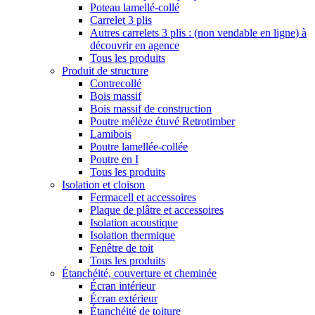
Poteau lamellé-collé
Carrelet 3 plis
Autres carrelets 3 plis : (non vendable en ligne) à
découvrir en agence
Tous les produits
Produit de structure
Contrecollé
Bois massif
Bois massif de construction
Poutre mélèze étuvé Retrotimber
Lamibois
Poutre lamellée-collée
Poutre en I
Tous les produits
Isolation et cloison
Fermacell et accessoires
Plaque de plâtre et accessoires
Isolation acoustique
Isolation thermique
Fenêtre de toit
Tous les produits
Étanchéité, couverture et cheminée
Écran intérieur
Écran extérieur
Étanchéité de toiture