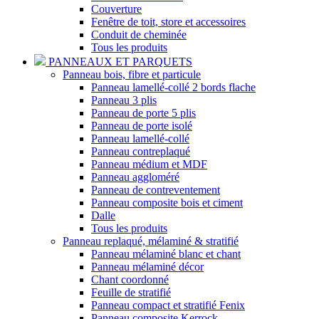
Couverture
Fenêtre de toit, store et accessoires
Conduit de cheminée
Tous les produits
PANNEAUX ET PARQUETS
Panneau bois, fibre et particule
Panneau lamellé-collé 2 bords flache
Panneau 3 plis
Panneau de porte 5 plis
Panneau de porte isolé
Panneau lamellé-collé
Panneau contreplaqué
Panneau médium et MDF
Panneau aggloméré
Panneau de contreventement
Panneau composite bois et ciment
Dalle
Tous les produits
Panneau replaqué, mélaminé & stratifié
Panneau mélaminé blanc et chant
Panneau mélaminé décor
Chant coordonné
Feuille de stratifié
Panneau compact et stratifié Fenix
Panneau composite Kerrock