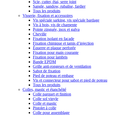
Scie, cutter, étai, serre joint
Sangle, sandow, rubalise, fardier
Tous les produits
Visserie, fixation et accessoires
Vis spéciale sarking, vis spéciale bardage
Vis à bois, vis de charpente
Pointe zinguée, inox et galva
Cheville
Fixation isolant en façade
Fixation chimique et tamis d’injection
Équerre et plaque perforée
Fixation pour main courante
Fixation pour lambris
Bande EPDM
Grille anti-rongeurs et de ventilation
Sabot de fixation
Pied de poteau et embase
Vis et connecteur pour sabot et pied de poteau
Tous les produits
Colles, mastic et étanchéité
Colle parquet et finition
Colle sol vinyle
Colle et mastic
Pistolet à colle
Colle pour assemblage